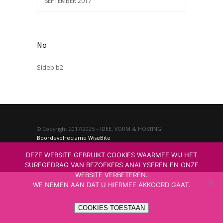
SEPTEMBER 2017
No
Sideb b2
© Copyright 2017/2025 – IDEE, VORM & HOSTING
Boordevolreclame
WiseBite
DEZE WEBSITE GEBRUIKT COOKIES WAARMEE WIJ HET
SURFGEDRAG VAN BEZOEKERS ANALYSEREN EN ONZE
WEBSITE VERBETEREN.
WE NEMEN AAN DAT U HIERMEE AKKOORD GAAT.
COOKIES TOESTAAN