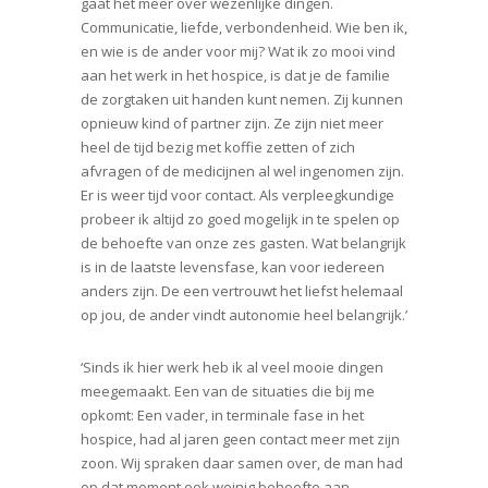
gaat het meer over wezenlijke dingen.
Communicatie, liefde, verbondenheid. Wie ben ik,
en wie is de ander voor mij? Wat ik zo mooi vind
aan het werk in het hospice, is dat je de familie
de zorgtaken uit handen kunt nemen. Zij kunnen
opnieuw kind of partner zijn. Ze zijn niet meer
heel de tijd bezig met koffie zetten of zich
afvragen of de medicijnen al wel ingenomen zijn.
Er is weer tijd voor contact. Als verpleegkundige
probeer ik altijd zo goed mogelijk in te spelen op
de behoefte van onze zes gasten. Wat belangrijk
is in de laatste levensfase, kan voor iedereen
anders zijn. De een vertrouwt het liefst helemaal
op jou, de ander vindt autonomie heel belangrijk.’
‘Sinds ik hier werk heb ik al veel mooie dingen
meegemaakt. Een van de situaties die bij me
opkomt: Een vader, in terminale fase in het
hospice, had al jaren geen contact meer met zijn
zoon. Wij spraken daar samen over, de man had
op dat moment ook weinig behoefte aan