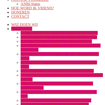
ANBI-Status
HOE WORD IK VRIEND?
DONEREN
CONTACT
WAT DOEN WIJ
VERHALEN
Arn: ‘Wij bepalen niet wat goed is voor het hospice’
Margreet: ‘Familie heeft hier weer tijd voor contact’
Aloys: ‘Humor en compassie vind ik belangrijk’
Connie Zagers: ‘Vrijwilligers kiezen heel bewust voor
het hospice’
Wendy Frishert: ‘Wat in je hart zit, raak je nooit meer
kwijt’
Nancy Vroomen: ‘Juist de normale pot smaakt vaak
goed’
Leanne Otto: ‘Wat wil jij in je laatste levensfase?’
Jopie van der Vorst, geestelijk verzorger bij Hospice De
Markies
Jac Bruininkx: ‘Een mens moet waardig afscheid
kunnen nemen’
Bart de Jong: ‘Ik wist hiervoor niet wat een hospice
was’
Antoinette: ‘In het hospice wordt ook gelachen’
Angie Verdult: ‘Doodgaan hoort bij het leven’