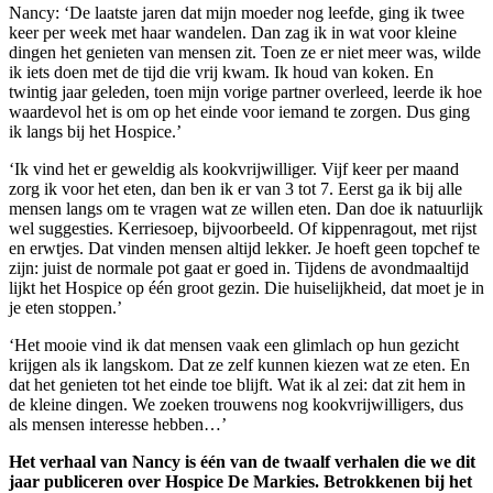
Nancy: ‘De laatste jaren dat mijn moeder nog leefde, ging ik twee
keer per week met haar wandelen. Dan zag ik in wat voor kleine
dingen het genieten van mensen zit. Toen ze er niet meer was, wilde
ik iets doen met de tijd die vrij kwam. Ik houd van koken. En
twintig jaar geleden, toen mijn vorige partner overleed, leerde ik hoe
waardevol het is om op het einde voor iemand te zorgen. Dus ging
ik langs bij het Hospice.’
‘Ik vind het er geweldig als kookvrijwilliger. Vijf keer per maand
zorg ik voor het eten, dan ben ik er van 3 tot 7. Eerst ga ik bij alle
mensen langs om te vragen wat ze willen eten. Dan doe ik natuurlijk
wel suggesties. Kerriesoep, bijvoorbeeld. Of kippenragout, met rijst
en erwtjes. Dat vinden mensen altijd lekker. Je hoeft geen topchef te
zijn: juist de normale pot gaat er goed in. Tijdens de avondmaaltijd
lijkt het Hospice op één groot gezin. Die huiselijkheid, dat moet je in
je eten stoppen.’
‘Het mooie vind ik dat mensen vaak een glimlach op hun gezicht
krijgen als ik langskom. Dat ze zelf kunnen kiezen wat ze eten. En
dat het genieten tot het einde toe blijft. Wat ik al zei: dat zit hem in
de kleine dingen. We zoeken trouwens nog kookvrijwilligers, dus
als mensen interesse hebben…’
Het verhaal van Nancy is één van de twaalf verhalen die we dit
jaar publiceren over Hospice De Markies. Betrokkenen bij het