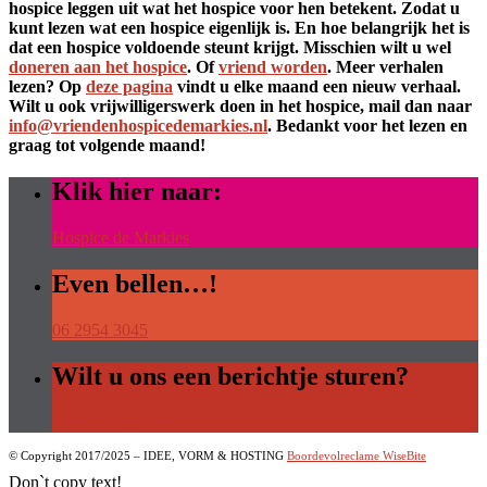
hospice leggen uit wat het hospice voor hen betekent. Zodat u
kunt lezen wat een hospice eigenlijk is. En hoe belangrijk het is
dat een hospice voldoende steunt krijgt.
Misschien wilt u wel
doneren aan het hospice
. Of
vriend worden
. Meer verhalen
lezen? Op
deze pagina
vindt u elke maand een nieuw verhaal.
Wilt u ook vrijwilligerswerk doen in het hospice, mail dan naar
info@vriendenhospicedemarkies.nl
. Bedankt voor het lezen en
graag tot volgende maand!
Klik hier naar:
Hospice de Markies
Even bellen…!
06 2954 3045
Wilt u ons een berichtje sturen?
Stuur een Email
© Copyright 2017/2025 – IDEE, VORM & HOSTING
Boordevolreclame
WiseBite
Don`t copy text!