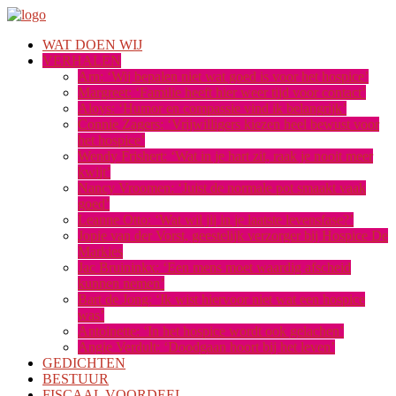
WAT DOEN WIJ
VERHALEN
Arn: ‘Wij bepalen niet wat goed is voor het hospice’
Margreet: ‘Familie heeft hier weer tijd voor contact’
Aloys: ‘Humor en compassie vind ik belangrijk’
Connie Zagers: ‘Vrijwilligers kiezen heel bewust voor
het hospice’
Wendy Frishert: ‘Wat in je hart zit, raak je nooit meer
kwijt’
Nancy Vroomen: ‘Juist de normale pot smaakt vaak
goed’
Leanne Otto: ‘Wat wil jij in je laatste levensfase?’
Jopie van der Vorst, geestelijk verzorger bij Hospice De
Markies
Jac Bruininkx: ‘Een mens moet waardig afscheid
kunnen nemen’
Bart de Jong: ‘Ik wist hiervoor niet wat een hospice
was’
Antoinette: ‘In het hospice wordt ook gelachen’
Angie Verdult: ‘Doodgaan hoort bij het leven’
GEDICHTEN
BESTUUR
FISCAAL VOORDEEL