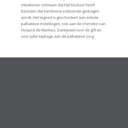
initiatieven ontstaan dat het bestuur heeft
besloten dat het thema voldoende gedragen
wordt. Het tegoed is geschonken aan enkele
palliatieve instellingen, ook aan de Vrienden van
Hospice de Markies. Dankjewel voor de gift en
voor jullie bijdrage aan de palliatieve zorg.