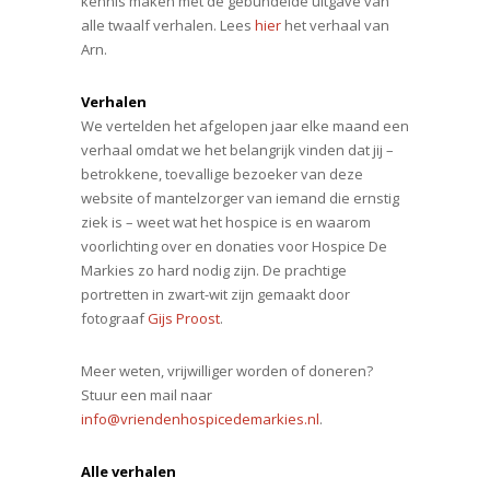
kennis maken met de gebundelde uitgave van
alle twaalf verhalen. Lees
hier
het verhaal van
Arn.
Verhalen
We vertelden het afgelopen jaar elke maand een
verhaal omdat we het belangrijk vinden dat jij –
betrokkene, toevallige bezoeker van deze
website of mantelzorger van iemand die ernstig
ziek is – weet wat het hospice is en waarom
voorlichting over en donaties voor Hospice De
Markies zo hard nodig zijn. De prachtige
portretten in zwart-wit zijn gemaakt door
fotograaf
Gijs Proost
.
Meer weten, vrijwilliger worden of doneren?
Stuur een mail naar
info@vriendenhospicedemarkies.nl
.
Alle verhalen