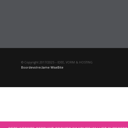
© Copyright 2017/2025 – IDEE, VORM & HOSTING
Boordevolreclame
WiseBite