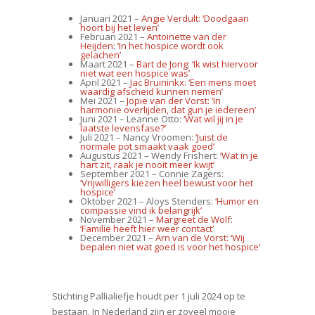
Januari 2021 –
Angie Verdult: ‘Doodgaan
hoort bij het leven’
Februari 2021 –
Antoinette van der
Heijden: ‘In het hospice wordt ook
gelachen’
Maart 2021 –
Bart de Jong: ‘Ik wist hiervoor
niet wat een hospice was’
April 2021 –
Jac Bruininkx: ‘Een mens moet
waardig afscheid kunnen nemen’
Mei 2021 –
Jopie van der Vorst: ‘In
harmonie overlijden, dat gun je iedereen’
Juni 2021 – Leanne Otto:
‘Wat wil jij in je
laatste levensfase?’
Juli 2021 – Nancy Vroomen:
‘Juist de
normale pot smaakt vaak goed’
Augustus 2021 – Wendy Frishert:
‘Wat in je
hart zit, raak je nooit meer kwijt’
September 2021 – Connie Zagers:
‘Vrijwilligers kiezen heel bewust voor het
hospice’
Oktober 2021 – Aloys Stenders:
‘Humor en
compassie vind ik belangrijk’
November 2021 –
Margreet de Wolf:
‘Familie heeft hier weer contact’
December 2021 –
Arn van de Vorst: ‘Wij
bepalen niet wat goed is voor het hospice’
Stichting Pallialiefje houdt per 1 juli 2024 op te
bestaan. In Nederland zijn er zoveel mooie