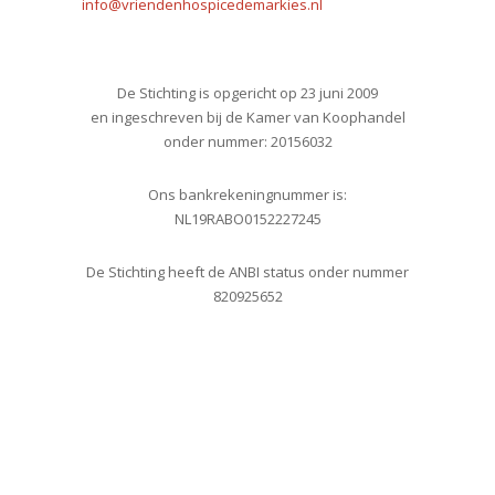
info@vriendenhospicedemarkies.nl
De Stichting is opgericht op 23 juni 2009
en ingeschreven bij de Kamer van Koophandel
onder nummer: 20156032
Ons bankrekeningnummer is:
NL19RABO0152227245
De Stichting heeft de ANBI status onder nummer
820925652
Twitter
I
Facebook