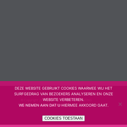
DEZE WEBSITE GEBRUIKT COOKIES WAARMEE WIJ HET
SURFGEDRAG VAN BEZOEKERS ANALYSEREN EN ONZE
WEBSITE VERBETEREN.
© Copyright 2017/2025 – IDEE, VORM & HOSTING
WE NEMEN AAN DAT U HIERMEE AKKOORD GAAT.
Boordevolreclame
WiseBite
COOKIES TOESTAAN