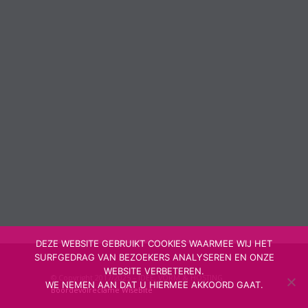
DEZE WEBSITE GEBRUIKT COOKIES WAARMEE WIJ HET
SURFGEDRAG VAN BEZOEKERS ANALYSEREN EN ONZE
WEBSITE VERBETEREN.
© Copyright 2017/2025 – IDEE, VORM & HOSTING
WE NEMEN AAN DAT U HIERMEE AKKOORD GAAT.
Boordevolreclame
WiseBite