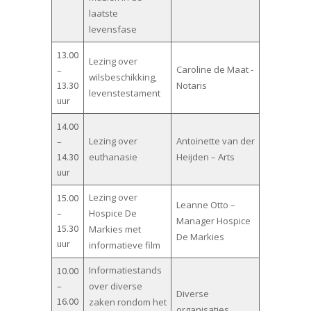
laatste
levensfase
13.00
Lezing over
Caroline de Maat -
–
wilsbeschikking,
13.30
Notaris
levenstestament
uur
14.00
Lezing over
Antoinette van der
–
14.30
euthanasie
Heijden – Arts
uur
Lezing over
15.00
Leanne Otto –
–
Hospice De
Manager Hospice
15.30
Markies met
De Markies
uur
informatieve film
Informatiestands
10.00
–
over diverse
Diverse
16.00
zaken rondom het
organisaties