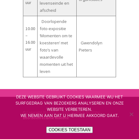
uur
levenseinde en
afscheid
Doorlopende
10.00
foto-expositie
–
‘Momenten om te
16.00
koesteren’ met
Gwendolyn
uur
foto’s van
Pieters
waardevolle
momenten uit het
leven
DEZE WEBSITE GEBRUIKT COOKIES WAARMEE WIJ HET
SURFGEDRAG VAN BEZOEKERS ANALYSEREN EN ONZE
WEBSITE VERBETEREN.
© Copyright 2017/2025 – IDEE, VORM & HOSTING
WE NEMEN AAN DAT U HIERMEE AKKOORD GAAT.
Boordevolreclame
WiseBite
COOKIES TOESTAAN