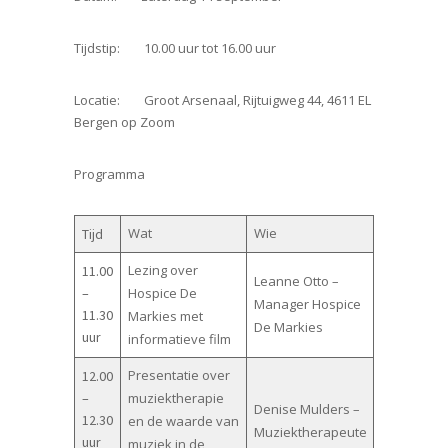
Tijdstip: 10.00 uur tot 16.00 uur
Locatie: Groot Arsenaal, Rijtuigweg 44, 4611 EL
Bergen op Zoom
Programma
Wat
Wie
Tijd
Lezing over
11.00
Leanne Otto –
–
Hospice De
Manager Hospice
11.30
Markies met
De Markies
uur
informatieve film
Presentatie over
12.00
–
muziektherapie
Denise Mulders –
12.30
en de waarde van
Muziektherapeute
uur
muziek in de